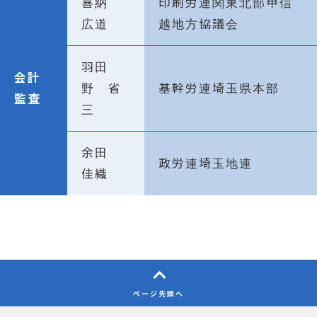
喜納
印刷労連関東北部甲信
広道
越地方協議会
羽田
会計
野 省
基幹労連埼玉県本部
監査
三
余田
政労連埼玉地連
佳織
ページ先頭へ