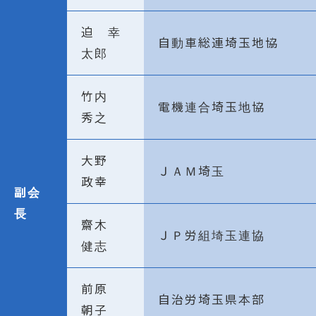
迫 幸
自動車総連埼玉地協
太郎
竹内
電機連合埼玉地協
秀之
大野
ＪＡＭ埼玉
政幸
副会
長
齋木
ＪＰ労組埼玉連協
健志
前原
自治労埼玉県本部
朝子