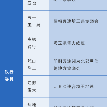
辰也
五十
情報労連埼玉県協議会
嵐 晃
髙橋
埼玉県電力総連
範行
龍口
印刷労連関東北部甲信
隆二
越地方協議会
執行
委員
江郷
ＪＥＣ連合埼玉地連
俊太
菊地