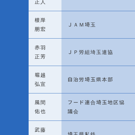
正人
根岸
ＪＡＭ埼玉
朋宏
赤羽
ＪＰ労組埼玉連協
正芳
堀越
自治労埼玉県本部
弘宣
風間
フード連合埼玉地区協
佑也
議会
武藤
埼玉県私鉄