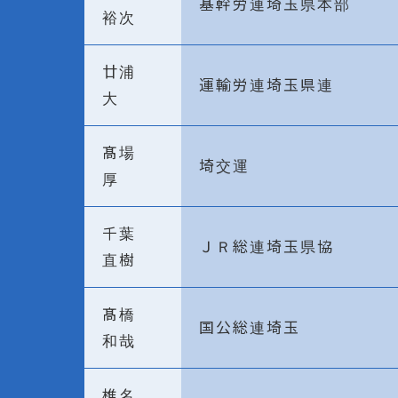
基幹労連埼玉県本部
裕次
廿浦
運輸労連埼玉県連
大
髙場
埼交運
厚
千葉
ＪＲ総連埼玉県協
直樹
髙橋
国公総連埼玉
和哉
椎名