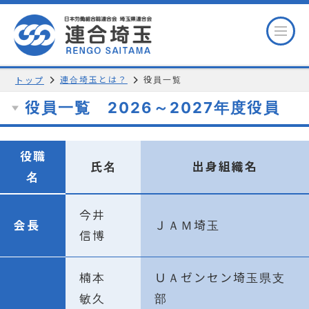
連合埼玉とは？
役員一覧
トップ
役員一覧 2026～2027年度役員
役職
氏名
出身組織名
名
今井
会長
ＪＡＭ埼玉
信博
楠本
ＵＡゼンセン埼玉県支
敏久
部