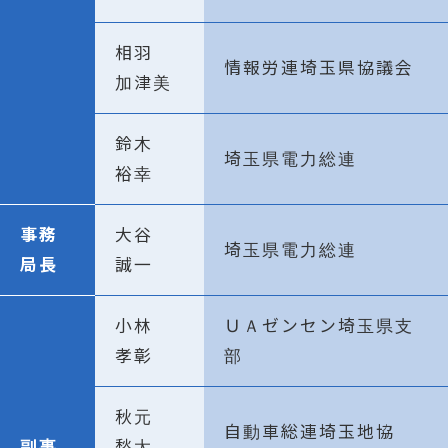
相羽
情報労連埼玉県協議会
加津美
鈴木
埼玉県電力総連
裕幸
事務
大谷
埼玉県電力総連
局長
誠一
小林
ＵＡゼンセン埼玉県支
孝彰
部
秋元
自動車総連埼玉地協
副事
愁太