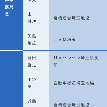
務局
長
山下
電機連合埼玉地協
健次
矢島
ＪＡＭ埼玉
規雄
富田
ＵＡゼンセン埼玉県支
勝之
部
小野
自動車総連埼玉地協
陽平
近藤
電機連合埼玉地協