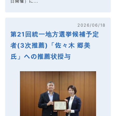
日開催）に...
2026/06/18
第21回統一地方選挙候補予定
者(3次推薦)「佐々木 郷美
氏」への推薦状授与