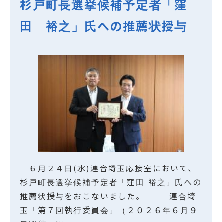
杉戸町長選挙候補予定者「窪
田 裕之」氏への推薦状授与
６月２４日(水)連合埼玉応接室において、
杉戸町長選挙候補予定者「窪田 裕之」氏への
推薦状授与をおこないました。 連合埼
玉「第７回執行委員会」（２０２６年６月９