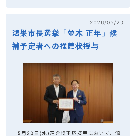
2026/05/20
鴻巣市長選挙「並木 正年」候
補予定者への推薦状授与
5月20日(水)連合埼玉応接室において、鴻